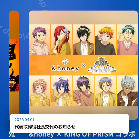
2025.04.01
代表取締役社長交代のお知らせ
&honey × KING OF PRISM コラボ
増